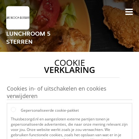
LUNCHROOM 5
STERREN
COOKIE
VERKLARING
Cookies in- of uitschakelen en cookies
verwijderen
Gepersonaliseerde cookie-pakket
Thuisbezorgd.nl en aangesloten externe partijen tonen je
gepersonaliseerde advertenties, die naar onze mening relevant zijn
voor jou. Onze website werkt zoals je zou verwachten. We
gebruiken functionele cookies, zoals het opslaan van wat er in je