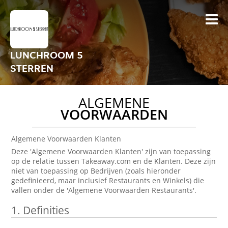
LUNCHROOM 5
STERREN
ALGEMENE
VOORWAARDEN
Algemene Voorwaarden Klanten
Deze 'Algemene Voorwaarden Klanten' zijn van toepassing
op de relatie tussen Takeaway.com en de Klanten. Deze zijn
niet van toepassing op Bedrijven (zoals hieronder
gedefinieerd, maar inclusief Restaurants en Winkels) die
vallen onder de 'Algemene Voorwaarden Restaurants'.
1.
Definities