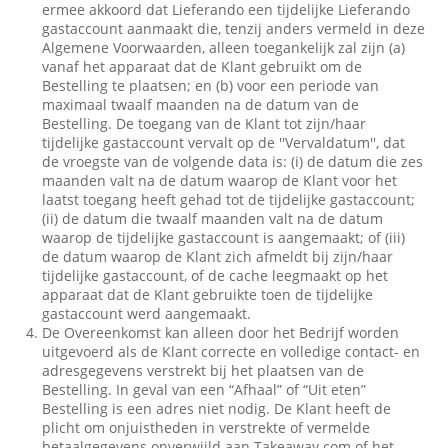
ermee akkoord dat Lieferando een tijdelijke Lieferando
gastaccount aanmaakt die, tenzij anders vermeld in deze
Algemene Voorwaarden, alleen toegankelijk zal zijn (a)
vanaf het apparaat dat de Klant gebruikt om de
Bestelling te plaatsen; en (b) voor een periode van
maximaal twaalf maanden na de datum van de
Bestelling. De toegang van de Klant tot zijn/haar
tijdelijke gastaccount vervalt op de ''Vervaldatum'', dat
de vroegste van de volgende data is: (i) de datum die zes
maanden valt na de datum waarop de Klant voor het
laatst toegang heeft gehad tot de tijdelijke gastaccount;
(ii) de datum die twaalf maanden valt na de datum
waarop de tijdelijke gastaccount is aangemaakt; of (iii)
de datum waarop de Klant zich afmeldt bij zijn/haar
tijdelijke gastaccount, of de cache leegmaakt op het
apparaat dat de Klant gebruikte toen de tijdelijke
gastaccount werd aangemaakt.
De Overeenkomst kan alleen door het Bedrijf worden
uitgevoerd als de Klant correcte en volledige contact- en
adresgegevens verstrekt bij het plaatsen van de
Bestelling. In geval van een “Afhaal” of “Uit eten”
Bestelling is een adres niet nodig. De Klant heeft de
plicht om onjuistheden in verstrekte of vermelde
betaalgegevens onverwijld aan Takeaway.com of het